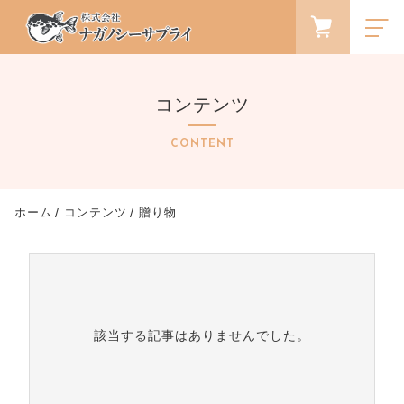
FAVORITE
LOGIN
コンテンツ
ランキング
RANKING
CONTENT
セール商品
SALE
キャンペーン
ホーム
コンテンツ
贈り物
CAMPAIGN
新着商品
NEW ITEM
カテゴリから探す
CATEGORY
該当する記事はありませんでした。
商品一覧
PRODUCTS
最近チェックした商品