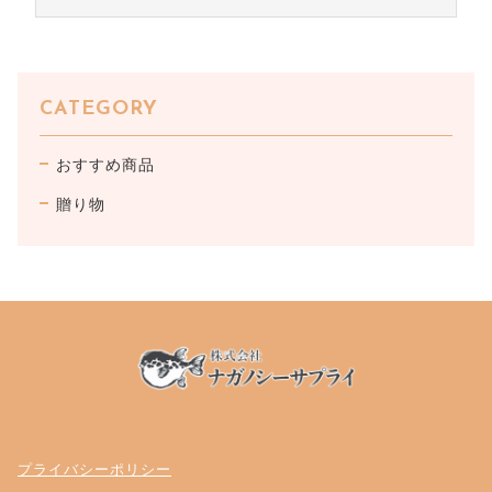
CHECKED PRODUCTS
注文履歴
ORDER HISTORY
ショッピングガイド
CATEGORY
SHOPPING GUIDE
当社について
おすすめ商品
ABOUT US
お知らせ
贈り物
NEWS
コンテンツ
CONTENT
よくある質問
FAQ
お問い合わせ
CONTACT
プライバシーポリシー
プライバシーポリシー