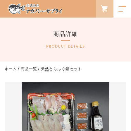
カートに商品を追加しました
FAVORITE
LOGIN
商品詳細
ランキング
RANKING
天然とらふぐ鍋セット
PRODUCT DETAILS
セール商品
数量
SALE
キャンペーン
ホーム
商品一覧
天然とらふぐ鍋セット
9,850円
（税込）
CAMPAIGN
新着商品
NEW ITEM
カテゴリから探す
CATEGORY
ショッピングを続ける
商品一覧
PRODUCTS
最近チェックした商品