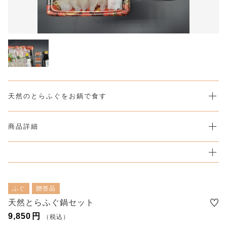
カートを確認する
CHECKED PRODUCTS
注文履歴
ORDER HISTORY
ショッピングガイド
SHOPPING GUIDE
当社について
ABOUT US
お知らせ
天然のとらふぐをお鍋で食す
NEWS
コンテンツ
商品詳細
CONTENT
よくある質問
FAQ
お問い合わせ
CONTACT
ふぐ
贈答品
天然とらふぐ鍋セット
プライバシーポリシー
9,850
円
（税込）