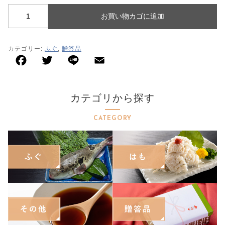
特定商取引法に基づく表記
天
お買い物カゴに追加
然
と
カテゴリー:
ふぐ
,
贈答品
ら
ふ
ぐ
鍋
カテゴリから探す
セ
ッ
CATEGORY
ト
個